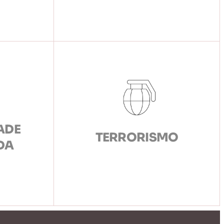
ADE
TERRORISMO
DA