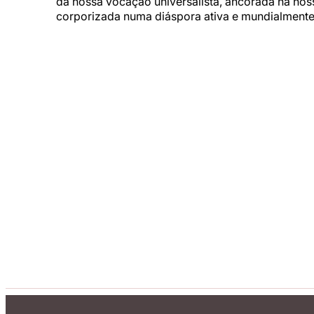
da nossa vocação universalista, ancorada na noss
corporizada numa diáspora ativa e mundialmente