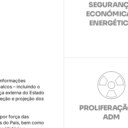
SEGURAN
ECONÓMICA
ENERGÉTI
 Informações
alcos – incluindo o
ça externa do Estado
teção e projeção dos
PROLIFERAÇÃ
ADM
 por força das
is do País, bem como