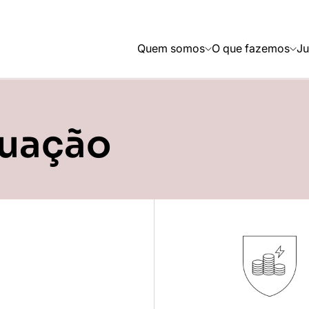
Quem somos
O que fazemos
Ju
tuação