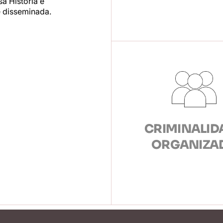
a História e
 disseminada.
CRIMINALID
ORGANIZA